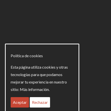
691 26 91 04 · 954 82 55 06 info@criselcomunicacion.com
Calle arquitectura 6 · Torre 9 · local 1 · 41015 Sevilla
Aviso Legal
Política de cookies
Política de Privacidad
Esta página utiliza cookies y otras
Política de Cookies
tecnologías para que podamos
mejorar tu experiencia en nuestro
sitio:
Más información.
Aceptar
Rechazar