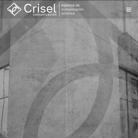
INFORMACIÓN GENERAL
info@criselcomunicacion.com
691 26 91 04 · 954 82 55 06
Calle Arquitectura 6 · Torre 9 · Local 1
41015 Sevilla
DEPARTAMENTO AUDIOVISUAL