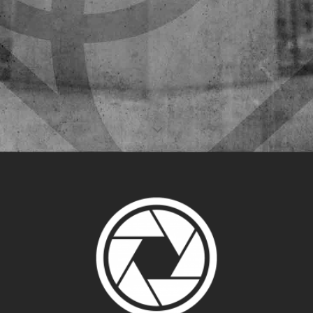
info@criselstudio.com · 691 26 91 04
www.criselstudio.com
DEPARTAMENTO PRENSA
prensa@criselcomunicacion.com
691 269 104