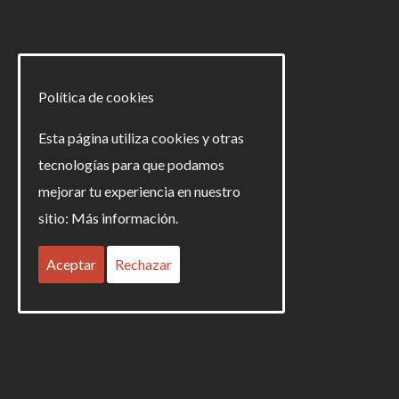
Política de cookies
Esta página utiliza cookies y otras
tecnologías para que podamos
mejorar tu experiencia en nuestro
sitio:
Más información.
Aceptar
Rechazar
691 26 91 04 · 954 82 55 06 info@criselcomunicacion.com
Calle arquitectura 6 · Torre 9 · local 1 · 41015 Sevilla