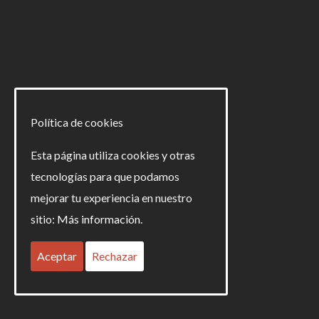
691 26 91 04 · 954 82 55 06 info@criselcomunicacion.com
Calle arquitectura 6 · Torre 9 · local 1 · 41015 Sevilla
Política de cookies
Aviso Legal
Esta página utiliza cookies y otras
tecnologías para que podamos
Política de Privacidad
mejorar tu experiencia en nuestro
Política de Cookies
sitio:
Más información.
Aceptar
Rechazar